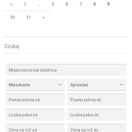
«
1
...
5
6
7
8
9
10
11
»
Szukaj
Mieszkanie
Sprzedaż