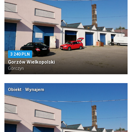
3 240 PLN
Gorzów Wielkopolski
Górczyn
Obiekt · Wynajem