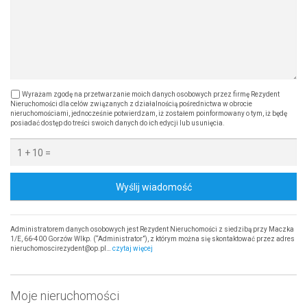
Wyrażam zgodę na przetwarzanie moich danych osobowych przez firmę Rezydent
Nieruchomości dla celów związanych z działalnością pośrednictwa w obrocie
nieruchomościami, jednocześnie potwierdzam, iż zostałem poinformowany o tym, iż będę
posiadać dostęp do treści swoich danych do ich edycji lub usunięcia.
Wyślij wiadomość
Administratorem danych osobowych jest Rezydent Nieruchomości z siedzibą przy Maczka
1/E, 66-400 Gorzów Wlkp. (“Administrator”), z którym można się skontaktować przez adres
nieruchomoscirezydent@op.pl…
czytaj więcej
Moje nieruchomości