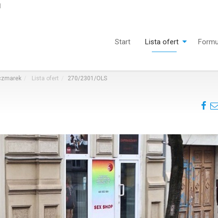
l
Start
Lista ofert
Formu
aczmarek
Lista ofert
270/2301/OLS