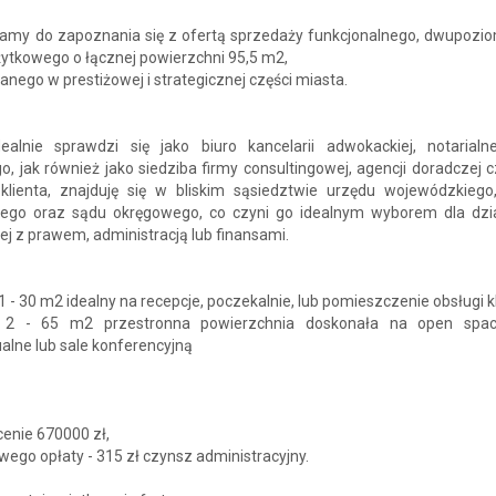
amy do zapoznania się z ofertą sprzedaży funkcjonalnego, dwupoz
żytkowego o łącznej powierzchni 95,5 m2,
nego w prestiżowej i strategicznej części miasta.
dealnie sprawdzi się jako biuro kancelarii adwokackiej, notarialne
, jak również jako siedziba firmy consultingowej, agencji doradczej 
 klienta, znajduję się w bliskim sąsiedztwie urzędu wojewódzkiego
ego oraz sądu okręgowego, co czyni go idealnym wyborem dla dzia
j z prawem, administracją lub finansami.
 - 30 m2 idealny na recepcje, poczekalnie, lub pomieszczenie obsługi k
 2 - 65 m2 przestronna powierzchnia doskonała na open space
alne lub sale konferencyjną
cenie 670000 zł,
ego opłaty - 315 zł czynsz administracyjny.