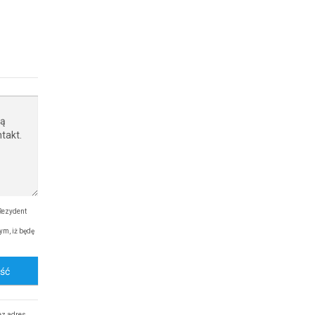
Rezydent
ym, iż będę
ość
ez adres