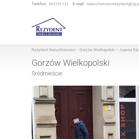
Telefon:
602151121
E-mail:
nieruchomoscirezydent@op.p
Rezydent Nieruchomości – Gorzów Wielkopolski – Joanna K
Gorzów Wielkopolski
Śródmieście