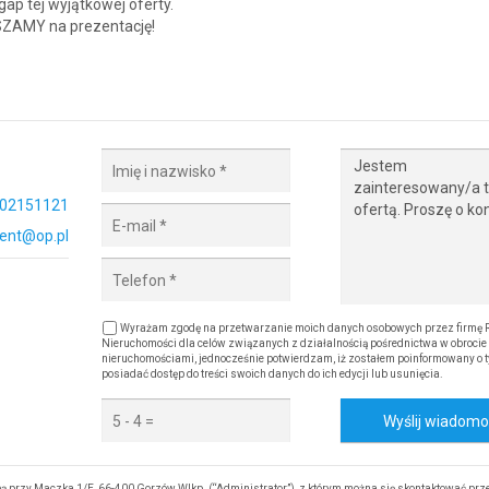
gap tej wyjątkowej oferty.
AMY na prezentację!
02151121
ent@op.pl
Wyrażam zgodę na przetwarzanie moich danych osobowych przez firmę 
Nieruchomości dla celów związanych z działalnością pośrednictwa w obrocie
nieruchomościami, jednocześnie potwierdzam, iż zostałem poinformowany o t
posiadać dostęp do treści swoich danych do ich edycji lub usunięcia.
Wyślij wiadom
 przy Maczka 1/E, 66-400 Gorzów Wlkp. (“Administrator”), z którym można się skontaktować prz