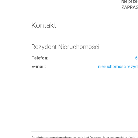
Nie prze
ZAPRASZ
Kontakt
Rezydent Nieruchomości
Telefon:
6
E-mail:
nieruchomoscirezyd
Administratorem danych osobowych jest Rezydent Nieruchomości z siedzibą