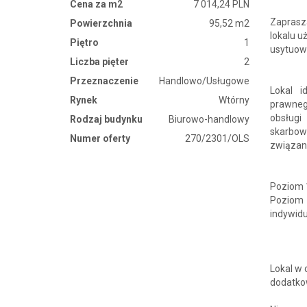
Cena za m2
7 014,24 PLN
Zaprasz
Powierzchnia
95,52 m2
lokalu u
Piętro
1
usytuowa
Liczba pięter
2
Przeznaczenie
Handlowo/Usługowe
Lokal i
Rynek
Wtórny
prawnego
obsługi
Rodzaj budynku
Biurowo-handlowy
skarbow
Numer oferty
270/2301/OLS
związane
Poziom 1
Poziom
indywidu
Lokal w 
dodatkow