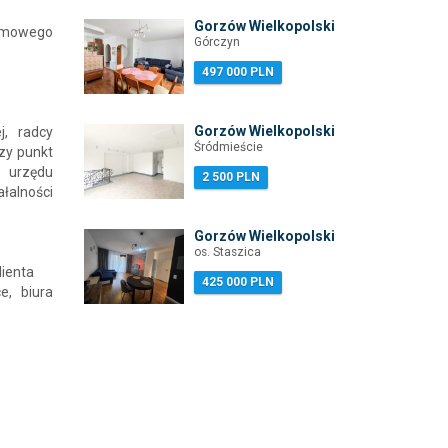
Gorzów Wielkopolski
iomowego
Górczyn
497 000 PLN
Gorzów Wielkopolski
j, radcy
Śródmieście
czy punkt
, urzędu
2 500 PLN
łalności
Gorzów Wielkopolski
os. Staszica
lienta
425 000 PLN
, biura