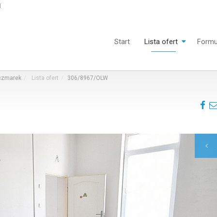
l
Start
Lista ofert
Formu
aczmarek
Lista ofert
306/8967/OLW