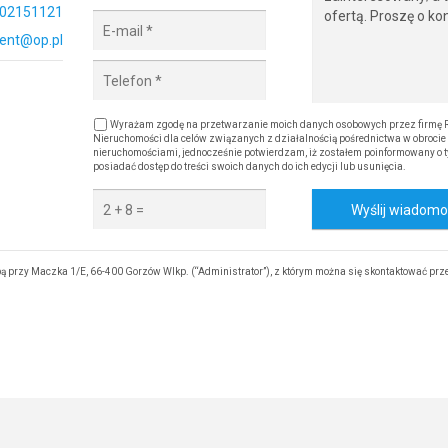
02151121
ent@op.pl
Wyrażam zgodę na przetwarzanie moich danych osobowych przez firmę 
Nieruchomości dla celów związanych z działalnością pośrednictwa w obrocie
nieruchomościami, jednocześnie potwierdzam, iż zostałem poinformowany o t
posiadać dostęp do treści swoich danych do ich edycji lub usunięcia.
Wyślij wiadom
 przy Maczka 1/E, 66-400 Gorzów Wlkp. (“Administrator”), z którym można się skontaktować prz