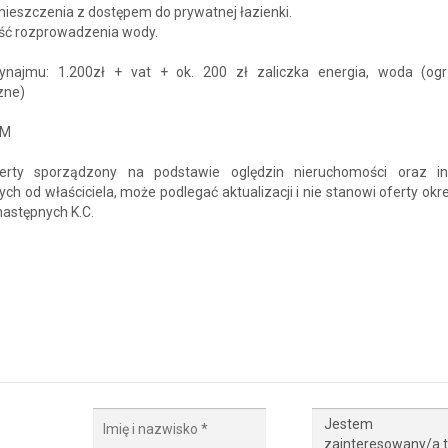
ieszczenia z dostępem do prywatnej łazienki.
ść rozprowadzenia wody.
najmu: 1.200zł + vat + ok. 200 zł zaliczka energia, woda (og
zne)
AM
erty sporządzony na podstawie oględzin nieruchomości oraz in
ch od właściciela, może podlegać aktualizacji i nie stanowi oferty okr
 następnych K.C.