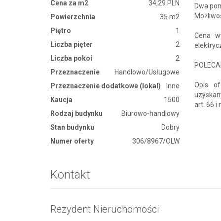
Cena za m2
34,29 PLN
Dwa pom
Możliwo
Powierzchnia
35 m2
Piętro
1
Cena wy
Liczba pięter
2
elektryc
Liczba pokoi
2
POLEC
Przeznaczenie
Handlowo/Usługowe
Opis of
Przeznaczenie dodatkowe (lokal)
Inne
uzyskany
Kaucja
1500
art. 66 i
Rodzaj budynku
Biurowo-handlowy
Stan budynku
Dobry
Numer oferty
306/8967/OLW
Kontakt
Rezydent Nieruchomości