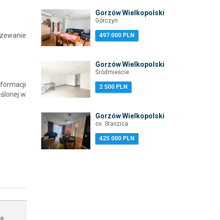
Gorzów Wielkopolski
Górczyn
rzewanie
497 000 PLN
Gorzów Wielkopolski
Śródmieście
formacji
2 500 PLN
eślonej w
Gorzów Wielkopolski
os. Staszica
425 000 PLN