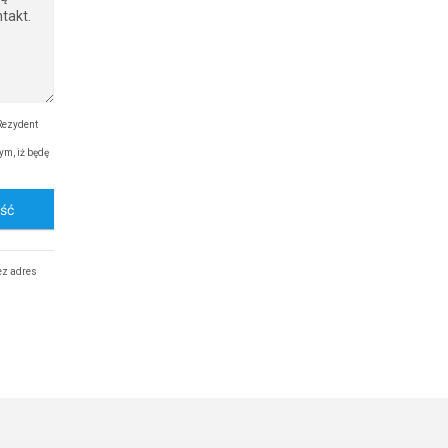
Rezydent
ym, iż będę
ość
ez adres