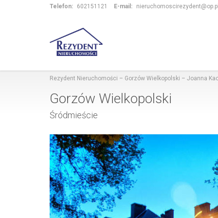
Telefon:
602151121
E-mail:
nieruchomoscirezydent@op.p
Rezydent Nieruchomości – Gorzów Wielkopolski – Joanna K
Gorzów Wielkopolski
Śródmieście