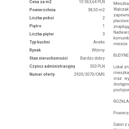
Cena za m2
10 363,64 PLN
Mieszka
Walczak
Powierzchnia
38,50 m2
zapewni
Liczba pokoi
2
placówe
Piętro
1
znajduj
Nadwar
Liczba pięter
3
komunik
Typ kuchni
Aneks
mieście.
Rynek
Wtórny
BUDYNE
Stan nieruchomości
Bardzo dobry
Czynsz administracyjny
350 PLN
Lokal zn
mieszka
Numer oferty
2920/3070/OMS
oraz wy
dostępn
postojo
ROZKŁA
Powierzc
Salon z