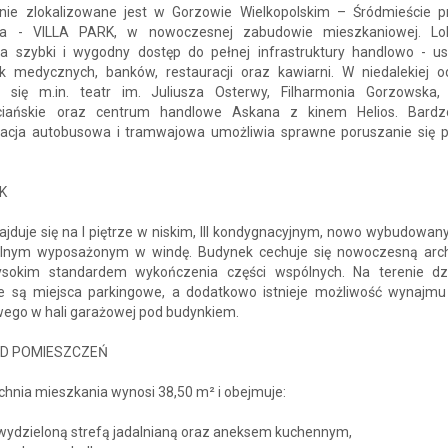
nie zlokalizowane jest w Gorzowie Wielkopolskim – Śródmieście pr
a - VILLA PARK, w nowoczesnej zabudowie mieszkaniowej. Lok
a szybki i wygodny dostęp do pełnej infrastruktury handlowo - us
k medycznych, banków, restauracji oraz kawiarni. W niedalekiej od
ą się m.in. teatr im. Juliusza Osterwy, Filharmonia Gorzowska,
ciańskie oraz centrum handlowe Askana z kinem Helios. Bardz
acja autobusowa i tramwajowa umożliwia sprawne poruszanie się 
K
ajduje się na I piętrze w niskim, III kondygnacyjnym, nowo wybudowa
lnym wyposażonym w windę. Budynek cechuje się nowoczesną arch
sokim standardem wykończenia części wspólnych. Na terenie dz
e są miejsca parkingowe, a dodatkowo istnieje możliwość wynajmu
wego w hali garażowej pod budynkiem.
D POMIESZCZEŃ
hnia mieszkania wynosi 38,50 m² i obejmuje:
 wydzieloną strefą jadalnianą oraz aneksem kuchennym,