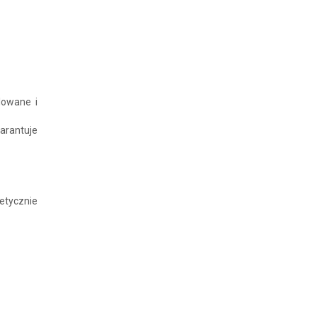
lowane i
arantuje
etycznie