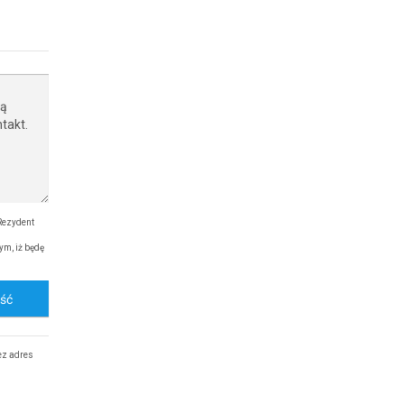
Rezydent
ym, iż będę
ość
ez adres