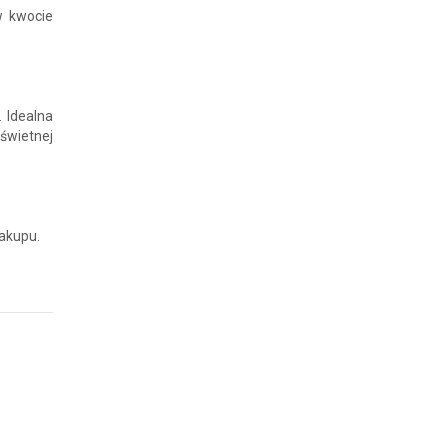
w kwocie
 Idealna
 świetnej
zakupu.