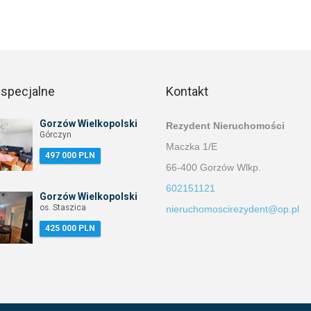
 specjalne
Kontakt
Gorzów Wielkopolski
Rezydent Nieruchomości
Górczyn
Maczka 1/E
497 000 PLN
66-400 Gorzów Wlkp.
602151121
Gorzów Wielkopolski
os. Staszica
nieruchomoscirezydent@op.pl
425 000 PLN