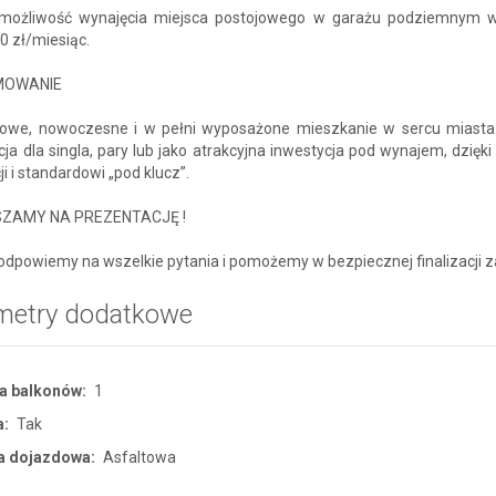
e możliwość wynajęcia miejsca postojowego w garażu podziemnym 
0 zł/miesiąc.
MOWANIE
owe, nowoczesne i w pełni wyposażone mieszkanie w sercu miasta.
ja dla singla, pary lub jako atrakcyjna inwestycja pod wynajem, dzięki
ji i standardowi „pod klucz”.
ZAMY NA PREZENTACJĘ !
odpowiemy na wszelkie pytania i pomożemy w bezpiecznej finalizacji 
metry dodatkowe
a balkonów:
1
a:
Tak
a dojazdowa:
Asfaltowa