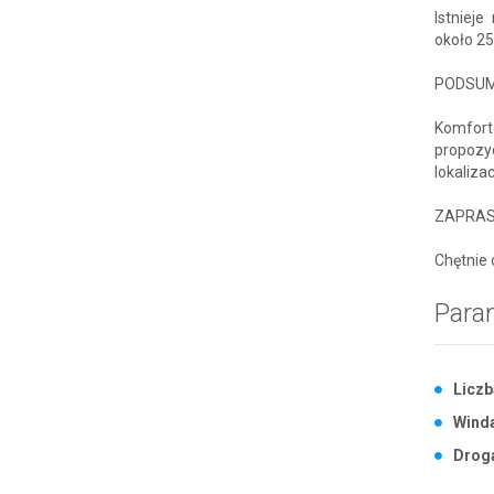
Istniej
około 25
PODSU
Komfort
propozyc
lokalizac
ZAPRAS
Chętnie 
Para
Liczb
Wind
Drog