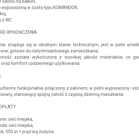
z salonu na balkon,
ię wyposażoną w szafę typu KOMANDOR,
kój,
ę z WC.
RD WYKOŃCZENIA
nie znajduje się w idealnym stanie technicznym, jest w pełni umeb
one, gotowe do natychmiastowego zamieszkania.
omość została wykończona z wysokiej jakości materiałów, co gw
ć oraz komfort codziennego użytkowania.
A
uchenny funkcjonalnie połączony z salonem, w pełni wyposażony i est
wany, stanowiący spójną całość z częścią dzienną mieszkania.
 OPŁATY
ie: sieć miejska,
oda: sieć miejska,
ok. 500 zł + prąd wg zużycia.