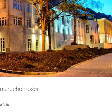
 nieruchomości
ZACJA