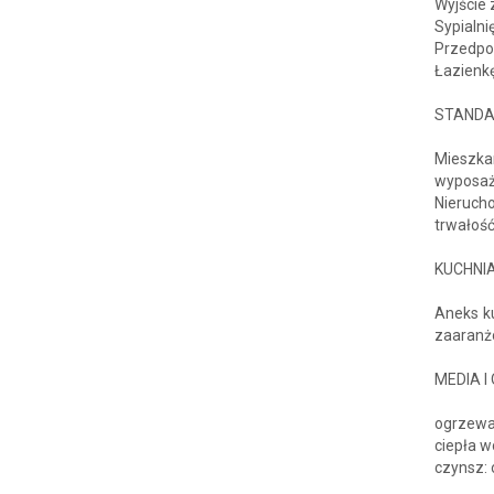
Wyjście 
Sypialn
Przedpo
Łazienk
STANDA
Mieszka
wyposaż
Nieruch
trwałoś
KUCHNI
Aneks k
zaaranżo
MEDIA I
ogrzewan
ciepła w
czynsz: 