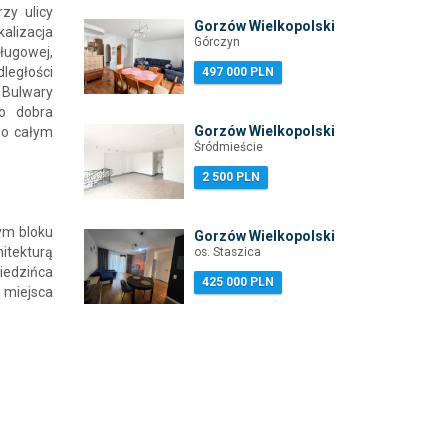
zy ulicy
Gorzów Wielkopolski
alizacja
Górczyn
ługowej,
ległości
497 000 PLN
 Bulwary
o dobra
Gorzów Wielkopolski
po całym
Śródmieście
2 500 PLN
nym bloku
Gorzów Wielkopolski
itekturą
os. Staszica
iedzińca
425 000 PLN
 miejsca