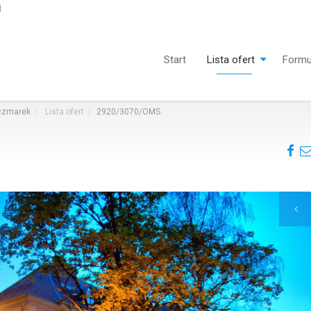
l
Start
Lista ofert
Formu
aczmarek
Lista ofert
2920/3070/OMS