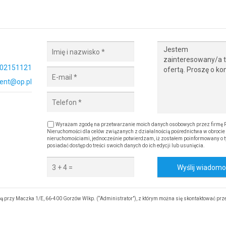
02151121
ent@op.pl
Wyrażam zgodę na przetwarzanie moich danych osobowych przez firmę 
Nieruchomości dla celów związanych z działalnością pośrednictwa w obrocie
nieruchomościami, jednocześnie potwierdzam, iż zostałem poinformowany o t
posiadać dostęp do treści swoich danych do ich edycji lub usunięcia.
Wyślij wiadom
 przy Maczka 1/E, 66-400 Gorzów Wlkp. (“Administrator”), z którym można się skontaktować prz