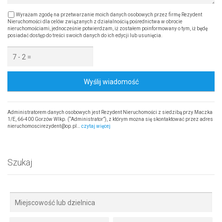
Wyrażam zgodę na przetwarzanie moich danych osobowych przez firmę Rezydent
Nieruchomości dla celów związanych z działalnością pośrednictwa w obrocie
nieruchomościami, jednocześnie potwierdzam, iż zostałem poinformowany o tym, iż będę
posiadać dostęp do treści swoich danych do ich edycji lub usunięcia.
Wyślij wiadomość
Administratorem danych osobowych jest Rezydent Nieruchomości z siedzibą przy Maczka
1/E, 66-400 Gorzów Wlkp. (“Administrator”), z którym można się skontaktować przez adres
nieruchomoscirezydent@op.pl…
czytaj więcej
Szukaj