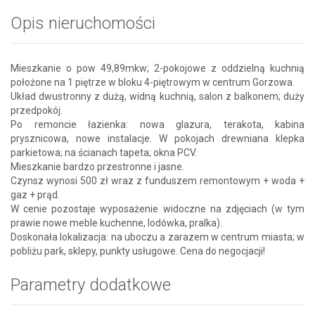
Opis nieruchomości
Mieszkanie o pow 49,89mkw; 2-pokojowe z oddzielną kuchnią
położone na 1 piętrze w bloku 4-piętrowym w centrum Gorzowa.
Układ dwustronny z dużą, widną kuchnią, salon z balkonem; duży
przedpokój.
Po remoncie łazienka: nowa glazura, terakota, kabina
prysznicowa, nowe instalacje. W pokojach drewniana klepka
parkietowa; na ścianach tapeta; okna PCV.
Mieszkanie bardzo przestronne i jasne.
Czynsz wynosi 500 zł wraz z funduszem remontowym + woda +
gaz + prąd.
W cenie pozostaje wyposażenie widoczne na zdjęciach (w tym
prawie nowe meble kuchenne, lodówka, pralka).
Doskonała lokalizacja: na uboczu a zarazem w centrum miasta; w
pobliżu park, sklepy, punkty usługowe. Cena do negocjacji!
Parametry dodatkowe