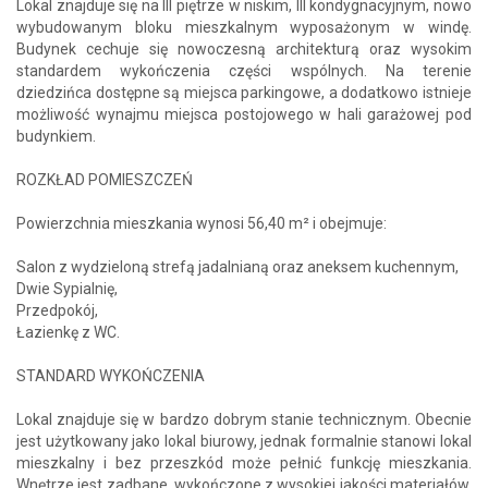
Lokal znajduje się na III piętrze w niskim, III kondygnacyjnym, nowo
wybudowanym bloku mieszkalnym wyposażonym w windę.
Budynek cechuje się nowoczesną architekturą oraz wysokim
standardem wykończenia części wspólnych. Na terenie
dziedzińca dostępne są miejsca parkingowe, a dodatkowo istnieje
możliwość wynajmu miejsca postojowego w hali garażowej pod
budynkiem.
ROZKŁAD POMIESZCZEŃ
Powierzchnia mieszkania wynosi 56,40 m² i obejmuje:
Salon z wydzieloną strefą jadalnianą oraz aneksem kuchennym,
Dwie Sypialnię,
Przedpokój,
Łazienkę z WC.
STANDARD WYKOŃCZENIA
Lokal znajduje się w bardzo dobrym stanie technicznym. Obecnie
jest użytkowany jako lokal biurowy, jednak formalnie stanowi lokal
mieszkalny i bez przeszkód może pełnić funkcję mieszkania.
Wnętrze jest zadbane, wykończone z wysokiej jakości materiałów,