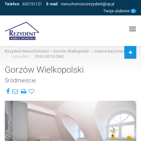
Telefon:
602151121
E-mail:
nieruchomoscirezydent@op.pl
Twoje ulubione
0
Tog
navi
Rezydent Nieruchomości – Gorzów Wielkopolski – Joanna Kaczmarek
Lista ofert
2933/3070/OMS
Gorzów Wielkopolski
Śródmieście