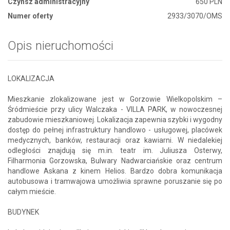
Czynsz administracyjny
650 PLN
Numer oferty
2933/3070/OMS
Opis nieruchomości
LOKALIZACJA
Mieszkanie zlokalizowane jest w Gorzowie Wielkopolskim –
Śródmieście przy ulicy Walczaka - VILLA PARK, w nowoczesnej
zabudowie mieszkaniowej. Lokalizacja zapewnia szybki i wygodny
dostęp do pełnej infrastruktury handlowo - usługowej, placówek
medycznych, banków, restauracji oraz kawiarni. W niedalekiej
odległości znajdują się m.in. teatr im. Juliusza Osterwy,
Filharmonia Gorzowska, Bulwary Nadwarciańskie oraz centrum
handlowe Askana z kinem Helios. Bardzo dobra komunikacja
autobusowa i tramwajowa umożliwia sprawne poruszanie się po
całym mieście.
BUDYNEK