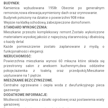
BUDYNEK:
Kamienica wybudowana 1958r. Obecnie po generalnym
remoncie,nowa elewacja,wymieniony dach oraz orynnowanie.
Budynek położony na działce o powierzchni 908 mkw.
Wejście na klatkę schodową zabezpieczone domofonem.
STANDARD WYKOŃCZENIA:
Mieszkanie przeszło kompleksowy remont.Zostało wykończone
materiałami wysokiej jakości z najwyższą starannością i dbałością
o każdy detal.
Każde pomieszczenie zostało zaplanowane z myślą o
funkcjonalności i elegancji.
NIERUCHOMOŚĆ:
Powierzchnia mieszkania wynosi 60 mkw,na które składa się
przestronny salon z aneksem kuchennym,dwa oddzielne
pokoje,łazienka z toaletą oraz przedpokój.Mieszkanie
usytuowane na 1 piętrze.
MIESZKANIE BEZCZYNSZOWE.
Centralne ogrzewanie i ciepła woda z dwufunkcyjnego pieca
gazowego.
DODATKOWE INFORMACJE:
Możliwość korzystania z działki ogrodowej oraz postawienia wiaty
garażowej.