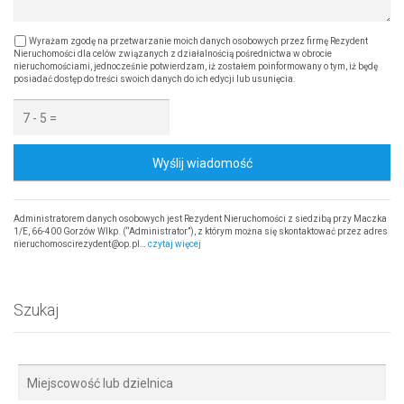
Wyrażam zgodę na przetwarzanie moich danych osobowych przez firmę Rezydent
Nieruchomości dla celów związanych z działalnością pośrednictwa w obrocie
nieruchomościami, jednocześnie potwierdzam, iż zostałem poinformowany o tym, iż będę
posiadać dostęp do treści swoich danych do ich edycji lub usunięcia.
Wyślij wiadomość
Administratorem danych osobowych jest Rezydent Nieruchomości z siedzibą przy Maczka
1/E, 66-400 Gorzów Wlkp. (“Administrator”), z którym można się skontaktować przez adres
nieruchomoscirezydent@op.pl…
czytaj więcej
Szukaj