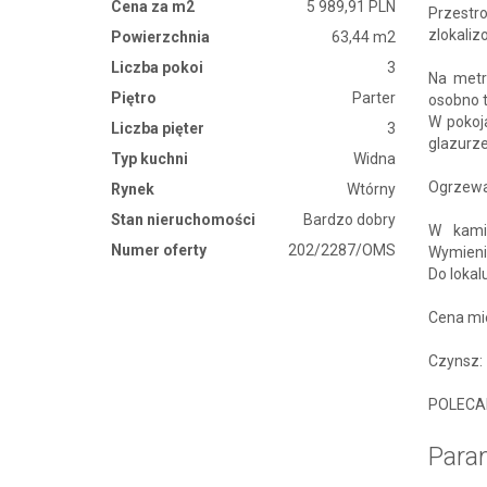
Cena za m2
5 989,91 PLN
Przestr
zlokaliz
Powierzchnia
63,44 m2
Liczba pokoi
3
Na metra
Piętro
Parter
osobno t
W pokoj
Liczba pięter
3
glazurz
Typ kuchni
Widna
Ogrzewa
Rynek
Wtórny
Stan nieruchomości
Bardzo dobry
W kamie
Numer oferty
202/2287/OMS
Wymieni
Do lokal
Cena mi
Czynsz: 
POLECA
Para