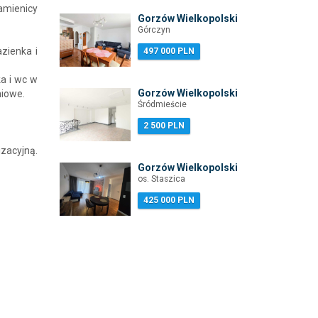
amienicy
Gorzów Wielkopolski
Górczyn
azienka i
497 000 PLN
a i wc w
Gorzów Wielkopolski
niowe.
Śródmieście
2 500 PLN
zacyjną.
Gorzów Wielkopolski
os. Staszica
425 000 PLN