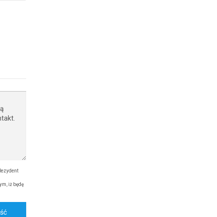
Rezydent
ym, iż będę
ość