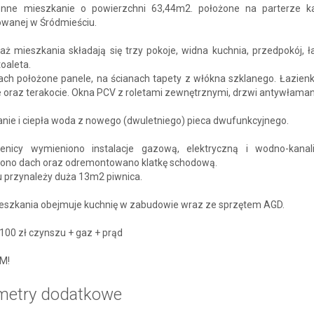
onne mieszkanie o powierzchni 63,44m2. położone na parterze k
owanej w Śródmieściu.
ż mieszkania składają się trzy pokoje, widna kuchnia, przedpokój, ł
oaleta.
ach położone panele, na ścianach tapety z włókna szklanego. Łazienk
e oraz terakocie. Okna PCV z roletami zewnętrznymi, drzwi antywłama
nie i ciepła woda z nowego (dwuletniego) pieca dwufunkcyjnego.
nicy wymieniono instalacje gazową, elektryczną i wodno-kanali
ono dach oraz odremontowano klatkę schodową.
u przynależy duża 13m2 piwnica.
eszkania obejmuje kuchnię w zabudowie wraz ze sprzętem AGD.
100 zł czynszu + gaz + prąd
M!
metry dodatkowe