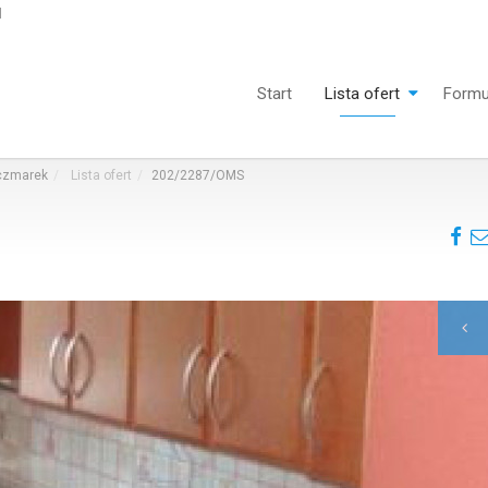
l
Start
Lista ofert
Formu
aczmarek
Lista ofert
202/2287/OMS