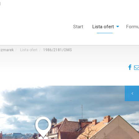
l
Start
Lista ofert
Formu
aczmarek
Lista ofert
1986/2181/OMS