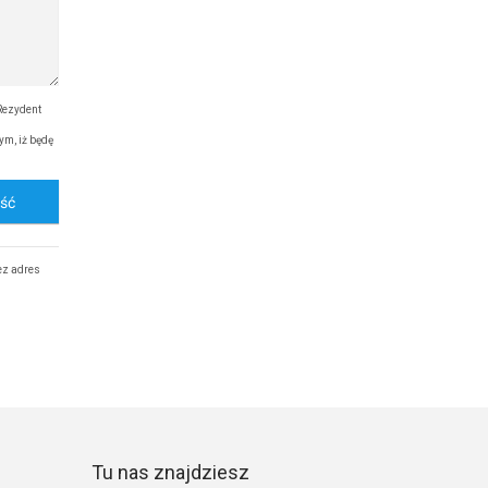
Rezydent
ym, iż będę
ość
ez adres
Tu nas znajdziesz