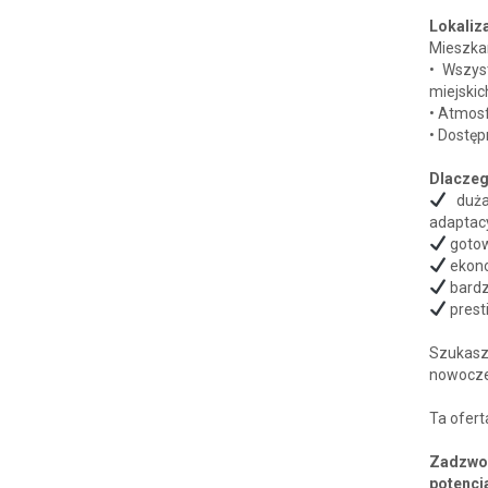
Lokaliz
Mieszkan
• Wszyst
miejskic
• Atmosf
• Dostęp
Dlaczeg
duża 
adaptac
gotow
ekono
bardz
prest
Szukas
nowoczes
Ta ofert
Zadzwoń
potencj