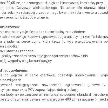
hni 80,65 m², położonego na 4. piętrze klimatycznej kamienicy przy ul.
 sercu Gorzowa Wielkopolskiego. Nieruchomość stanowi ideal
dla rodziny szukającej przestronnego lokum, jak i dla inwestora posz
jnej nieruchomości pod wynajem.
omieszczeń:
nie charakteryzuje się bardzo funkcjonalnym rozkładem:
przestronne pokoje: zapewniające swobodę aranżacyjną i komfort dom
ia z jadalnią: serce domu, które łączy funkcję przygotowywania po
zenią spotkań
ka: ustawna i zadbana
ka: praktyczne pomieszczenie gospodarcze/przechowalnia
pokój: wygodny ciąg komunikacyjny
d i udogodnienia:
e do wejścia: w cenie ofertowej pozostaje umeblowanie i wyp
e na zdjęciach
tywność energetyczna: nowoczesne ogrzewanie gazowe z
cyjnym oraz okna PCV zapewniające dobrą izolację
nica: budynek po częściowym remoncie, co podnosi standard nieruchom
 koszty utrzymania: czynsz wynosi jedynie 400 zł miesięcznie (+ med