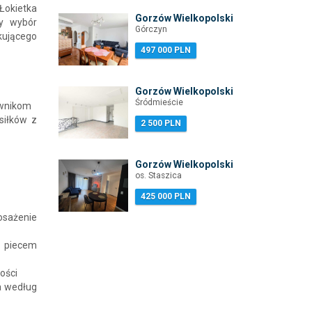
 Łokietka
Gorzów Wielkopolski
ny wybór
Górczyn
ukującego
497 000 PLN
Gorzów Wielkopolski
Śródmieście
ownikom
siłków z
2 500 PLN
Gorzów Wielkopolski
os. Staszica
425 000 PLN
osażenie
 piecem
ości
ia według