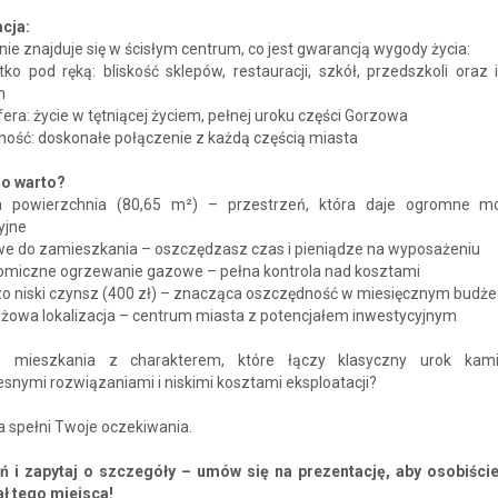
acja:
ie znajduje się w ścisłym centrum, co jest gwarancją wygody życia:
ko pod ręką: bliskość sklepów, restauracji, szkół, przedszkoli oraz i
h
era: życie w tętniącej życiem, pełnej uroku części Gorzowa
ność: doskonałe połączenie z każdą częścią miasta
o warto?
powierzchnia (80,65 m²) – przestrzeń, która daje ogromne mo
yjne
e do zamieszkania – oszczędzasz czas i pieniądze na wyposażeniu
miczne ogrzewanie gazowe – pełna kontrola nad kosztami
o niski czynsz (400 zł) – znacząca oszczędność w miesięcznym budże
iżowa lokalizacja – centrum miasta z potencjałem inwestycyjnym
z mieszkania z charakterem, które łączy klasyczny urok kami
nymi rozwiązaniami i niskimi kosztami eksploatacji?
a spełni Twoje oczekiwania.
 i zapytaj o szczegóły – umów się na prezentację, aby osobiści
ał tego miejsca!