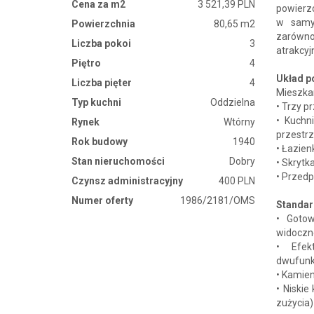
Cena za m2
3 521,39 PLN
powierzc
w samym
Powierzchnia
80,65 m2
zarówno 
Liczba pokoi
3
atrakcy
Piętro
4
Układ p
Liczba pięter
4
Mieszka
Typ kuchni
Oddzielna
• Trzy 
• Kuchn
Rynek
Wtórny
przestr
Rok budowy
1940
• Łazien
Stan nieruchomości
Dobry
• Skryt
• Przed
Czynsz administracyjny
400 PLN
Numer oferty
1986/2181/OMS
Standar
• Gotow
widoczn
• Efek
dwufunk
• Kamie
• Niskie
zużycia)