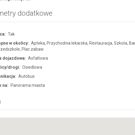
metry dodatkowe
ca:
Tak
pne w okolicy:
Apteka, Przychodnia lekarska, Restauracja, Szkoła, Ban
rzedszkole, Plac zabaw
a dojazdowa:
Asfaltowa
licy/drogi:
Osiedlowa
nikacja:
Autobus
 na:
Panorama miasta
a