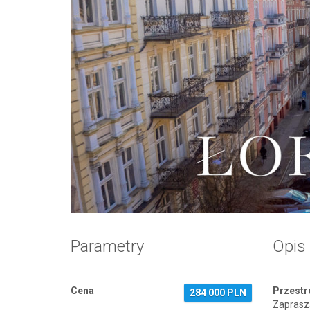
Zdjęcie 1
Parametry
Opis
Cena
Przestro
284 000 PLN
Zapras