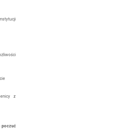
nstytucji
żliwości
cie
enicy z
e poczuć