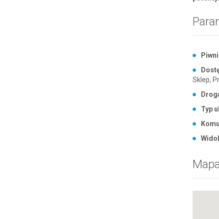
Para
Piwni
Dostę
Sklep, P
Drog
Typ u
Komu
Widok
Map