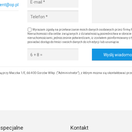
ent@op.pl
Wyrażam zgodę na przetwarzanie moich danych osobowych przez firmę 
Nieruchomości dla celów związanych z działalnością pośrednictwa w obrocie
nieruchomościami, jednocześnie potwierdzam, iż zostałem poinformowany o t
posiadać dostęp do treści swoich danych do ich edycji lub usunięcia.
Wyślij wiadom
 przy Maczka 1/E, 66-400 Gorzów Wlkp. (“Administrator”), z którym można się skontaktować prz
 specjalne
Kontakt