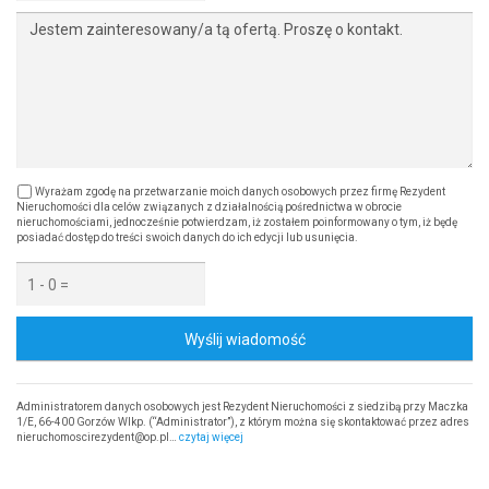
Wyrażam zgodę na przetwarzanie moich danych osobowych przez firmę Rezydent
Nieruchomości dla celów związanych z działalnością pośrednictwa w obrocie
nieruchomościami, jednocześnie potwierdzam, iż zostałem poinformowany o tym, iż będę
posiadać dostęp do treści swoich danych do ich edycji lub usunięcia.
Wyślij wiadomość
Administratorem danych osobowych jest Rezydent Nieruchomości z siedzibą przy Maczka
1/E, 66-400 Gorzów Wlkp. (“Administrator”), z którym można się skontaktować przez adres
nieruchomoscirezydent@op.pl…
czytaj więcej