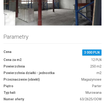
Zdjęcie 1
Parametry
Cena
3 000 PLN
Cena za m2
12 PLN
Powierzchnia
250 m2
Powierzchnia działki - jednostka
m2
Przeznaczenie (obiekt)
Magazynowe
Piętro
Parter
Typ hali
Murowana
Numer oferty
63/2625/OOW