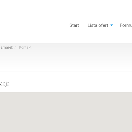
l
Start
Lista ofert
Formu
aczmarek
Kontakt
zacja