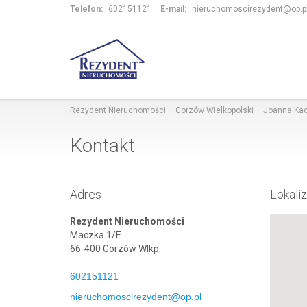
Telefon:
602151121
E-mail:
nieruchomoscirezydent@op.p
Rezydent Nieruchomości – Gorzów Wielkopolski – Joanna K
Kontakt
Adres
Lokali
Rezydent Nieruchomości
Maczka 1/E
66-400 Gorzów Wlkp.
602151121
nieruchomoscirezydent@op.pl