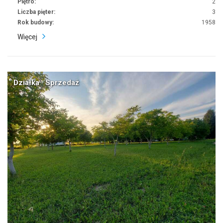
Piętro:
2
Liczba pięter:
3
Rok budowy:
1958
Więcej
Działka · Sprzedaż