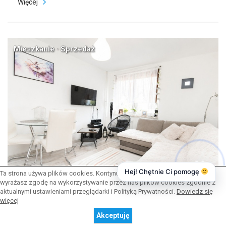
Więcej
Mieszkanie · Sprzedaż
Hej! Chętnie Ci pomogę
Ta strona używa plików cookies. Kontynuując przeglądanie naszej strony,
wyrażasz zgodę na wykorzystywanie przez nas plików cookies zgodnie z
aktualnymi ustawieniami przeglądarki i Polityką Prywatności.
Dowiedz się
więcej
Gorzów Wielkopolski
Akceptuję