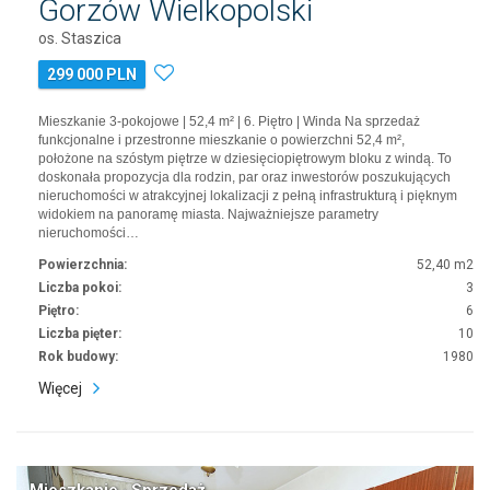
Gorzów Wielkopolski
os. Staszica
299 000 PLN
Mieszkanie 3-pokojowe | 52,4 m² | 6. Piętro | Winda Na sprzedaż
funkcjonalne i przestronne mieszkanie o powierzchni 52,4 m²,
położone na szóstym piętrze w dziesięciopiętrowym bloku z windą. To
doskonała propozycja dla rodzin, par oraz inwestorów poszukujących
nieruchomości w atrakcyjnej lokalizacji z pełną infrastrukturą i pięknym
widokiem na panoramę miasta. Najważniejsze parametry
nieruchomości…
Powierzchnia:
52,40 m2
Liczba pokoi:
3
Piętro:
6
Liczba pięter:
10
Rok budowy:
1980
Więcej
Mieszkanie · Sprzedaż