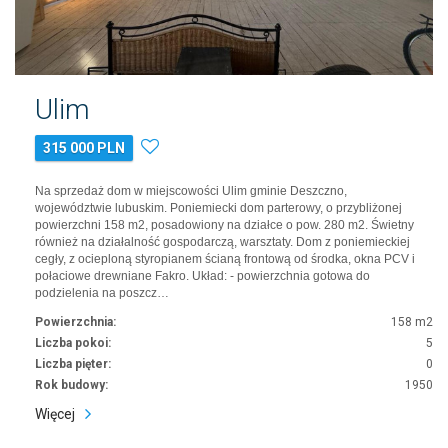
Ulim
315 000 PLN
Na sprzedaż dom w miejscowości Ulim gminie Deszczno,
województwie lubuskim. Poniemiecki dom parterowy, o przybliżonej
powierzchni 158 m2, posadowiony na działce o pow. 280 m2. Świetny
również na działalność gospodarczą, warsztaty. Dom z poniemieckiej
cegły, z ocieploną styropianem ścianą frontową od środka, okna PCV i
połaciowe drewniane Fakro. Układ: - powierzchnia gotowa do
podzielenia na poszcz…
Powierzchnia:
158 m2
Liczba pokoi:
5
Liczba pięter:
0
Rok budowy:
1950
Więcej