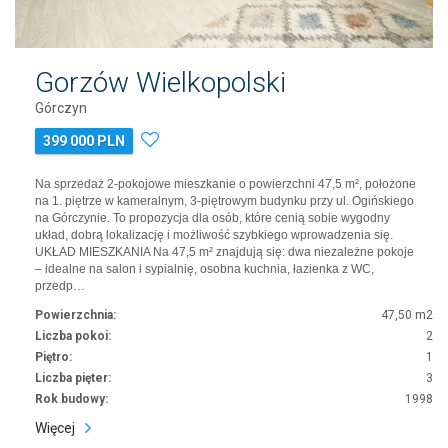
Gorzów Wielkopolski
Górczyn
399 000 PLN
Na sprzedaż 2-pokojowe mieszkanie o powierzchni 47,5 m², położone
na 1. piętrze w kameralnym, 3-piętrowym budynku przy ul. Ogińskiego
na Górczynie. To propozycja dla osób, które cenią sobie wygodny
układ, dobrą lokalizację i możliwość szybkiego wprowadzenia się.
UKŁAD MIESZKANIA Na 47,5 m² znajdują się: dwa niezależne pokoje
– idealne na salon i sypialnię, osobna kuchnia, łazienka z WC,
przedp…
Powierzchnia:
47,50 m2
Liczba pokoi:
2
Piętro:
1
Liczba pięter:
3
Rok budowy:
1998
Więcej