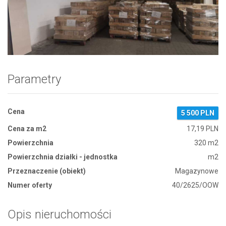
Zdjęcie 1
Parametry
Cena
5 500 PLN
Cena za m2
17,19 PLN
Powierzchnia
320 m2
Powierzchnia działki - jednostka
m2
Przeznaczenie (obiekt)
Magazynowe
Numer oferty
40/2625/OOW
Opis nieruchomości