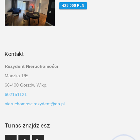
425 000 PLN
Kontakt
Rezydent Nieruchomości
Maczka 1/E
66-400 Gorzów Wlkp.
602151121
nieruchomoscirezydent@op.pl
Tu nas znajdziesz